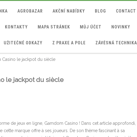
NKA
AGROBAZAR
AKČNÍ NABÍDKY
BLOG
CONTACT
KONTAKTY
MAPA STRÁNEK
MŮJ ÚČET
NOVINKY
UŽITEČNÉ ODKAZY
Z PRAXE A POLE
ZÁVĚSNÁ TECHNIK
asino le jackpot du siècle
le jackpot du siècle
orme de jeux en ligne, Gamdom Casino ! Dans cet article approfondi,
e cette marque offre à ses joueurs. De son thème fascinant à sa