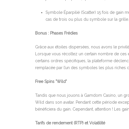
Symbole Éparpilié (Scatter) 15 fois de gain mu
cas de trois ou plus du symbole sur la grille.
Bonus : Phases Frédies
Grâce aux étoiles dispersées, nous avons le privilè
Lorsque vous récoltez un certain nombre de ces ét
certains ordres spécifiques, la plateforme déclench
remplacée par l’un des symboles les plus riches d
Free Spins "Wild"
Tandis que nous jouons à Gamdom Casino, un grou
Wild dans son avatar. Pendant cette période except
bénéficiera du gain. Cependant, attention ! Les ga
Tarifs de rendement (RTP) et Volatilité