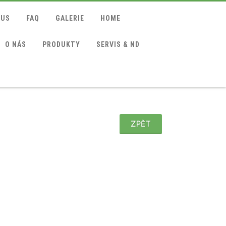
 US
FAQ
GALERIE
HOME
O NÁS
PRODUKTY
SERVIS & ND
A
ZPĚT