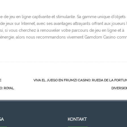
de jeu en ligne captivante et stimulante. Sa gamme unique d’objets
e jeux sur Internet, avec ses avantages attrayants offrant aux joueurs 
i, si vous cherchez à renouveler votre parcours de jeu en ligne et à
ie d’énergie, alors nous recommandons vivement Gamdom Casino co
E
VIVA EL JUEGO EN FRUMZI CASINO: RUEDA DE LA FORTU
O: ROYAL
DIVERSI
SA
KONTAKT