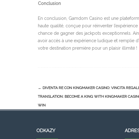
Conclusion
En conclusion, Gamdom Casino est une plateforme 
haute qualité, conçue pour réinventer l’expérience d
chance de gagner des jackpots exceptionnels. Ains
avoir accès à une expérience ludique et rempl
votre destination première pour un plaisir illimité !
Post
←
DIVENTA RE CON KINGMAKER CASINO: VINCITA REGAL
navigation
TRANSLATION: BECOME A KING WITH KINGMAKER CASIN
WIN
ODKAZY
ADRE