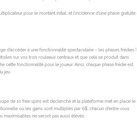
ltiplicateur pour le montant initial, et l’incidence d’une phase gratuite
ge d’accéder à une fonctionnalité spectaculaire – les phases frédies !
oiles sur vos trois rouleaux centraux et que cela se produit dans
e cette fonctionnalité pour le joueur. Ainsi, chaque phase frédie est
u jeu.
pe de 10 free spins est déclenché et la plateforme met en place le
ionnelle où les gains sont multipliés par 6$, chacun d’entre vous
ins maximisables ne seront pas aussi élevés.