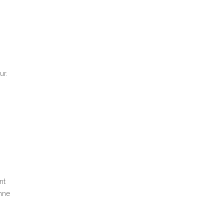
ur.
nt
onne