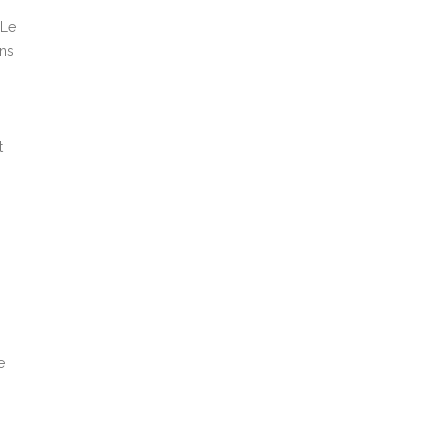
 Le
ans
t
e