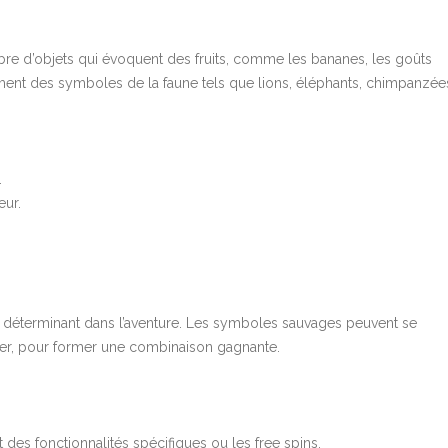
re d’objets qui évoquent des fruits, comme les bananes, les goûts
ment des symboles de la faune tels que lions, éléphants, chimpanzée
.
eur.
e déterminant dans l’aventure. Les symboles sauvages peuvent se
tter, pour former une combinaison gagnante.
des fonctionnalités spécifiques ou les free spins.