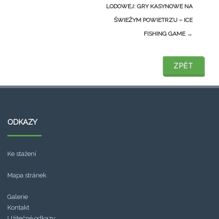
navigation
LODOWEJ: GRY KASYNOWE NA
ŚWIEŻYM POWIETRZU – ICE
FISHING GAME
→
ZPĚT
ZPĚT
ODKAZY
Ke stažení
Mapa stránek
Galerie
Kontakt
Užitečné odkazy