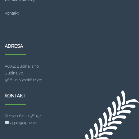
Kontakt
.
ADRESA
spade138
link alternatif sba99
AGAZ Bučina, s.r.o.
fa chai slot
Bučina 76
566 01 Vysoké Mýto
sba99
KONTAKT
slot bet 200
✆ +420 602 158 154
agaz@agaz.cz