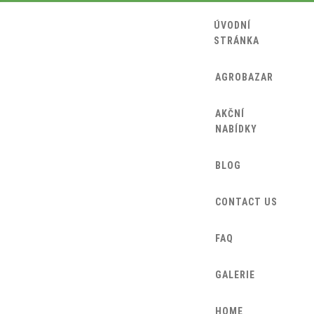
ÚVODNÍ
STRÁNKA
AGROBAZAR
AKČNÍ
NABÍDKY
BLOG
CONTACT US
FAQ
GALERIE
HOME