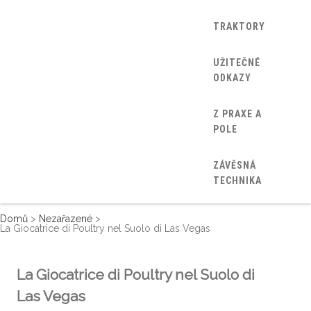
TRAKTORY
UŽITEČNÉ
ODKAZY
Z PRAXE A
POLE
ZÁVĚSNÁ
TECHNIKA
Domů
>
Nezařazené
>
La Giocatrice di Poultry nel Suolo di Las Vegas
La Giocatrice di Poultry nel Suolo di
Las Vegas