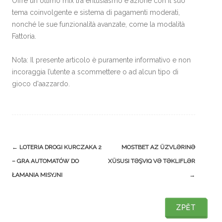
Offre un ottimo mix tra entusiasmo e azione con il suo
tema coinvolgente e sistema di pagamenti moderati,
nonché le sue funzionalità avanzate, come la modalità
Fattoria.
Nota: Il presente articolo è puramente informativo e non
incoraggia l’utente a scommettere o ad alcun tipo di
gioco d'aazzardo.
Post
←
LOTERIA DROGI KURCZAKA 2
MOSTBET AZ ÜZVLƏRINƏ
navigation
– GRA AUTOMATÓW DO
XÜSUSI TƏŞVIQ VƏ TƏKLIFLƏR
ŁAMANIA MISYJNI
→
ZPĚT
ZPĚT