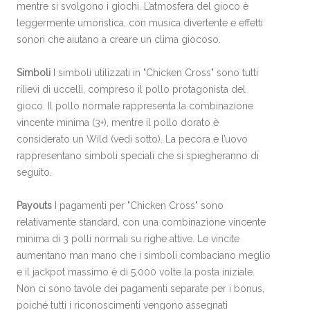
mentre si svolgono i giochi. L’atmosfera del gioco è
leggermente umoristica, con musica divertente e effetti
sonori che aiutano a creare un clima giocoso.
Simboli
I simboli utilizzati in "Chicken Cross" sono tutti
rilievi di uccelli, compreso il pollo protagonista del
gioco. Il pollo normale rappresenta la combinazione
vincente minima (3+), mentre il pollo dorato è
considerato un Wild (vedi sotto). La pecora e l’uovo
rappresentano simboli speciali che si spiegheranno di
seguito.
Payouts
I pagamenti per "Chicken Cross" sono
relativamente standard, con una combinazione vincente
minima di 3 polli normali su righe attive. Le vincite
aumentano man mano che i simboli combaciano meglio
e il jackpot massimo è di 5.000 volte la posta iniziale.
Non ci sono tavole dei pagamenti separate per i bonus,
poiché tutti i riconoscimenti vengono assegnati