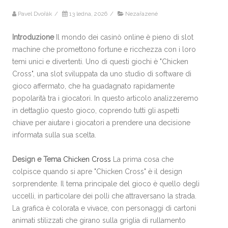
Pavel Dvořák
/
13 ledna, 2026
/
Nezařazené
Introduzione
Il mondo dei casinò online è pieno di slot
machine che promettono fortune e ricchezza con i loro
temi unici e divertenti. Uno di questi giochi è "Chicken
Cross", una slot sviluppata da uno studio di software di
gioco affermato, che ha guadagnato rapidamente
popolarità tra i giocatori. In questo articolo analizzeremo
in dettaglio questo gioco, coprendo tutti gli aspetti
chiave per aiutare i giocatori a prendere una decisione
informata sulla sua scelta.
Design e Tema
Chicken Cross
La prima cosa che
colpisce quando si apre "Chicken Cross" è il design
sorprendente. Il tema principale del gioco è quello degli
uccelli, in particolare dei polli che attraversano la strada.
La grafica è colorata e vivace, con personaggi di cartoni
animati stilizzati che girano sulla griglia di rullamento