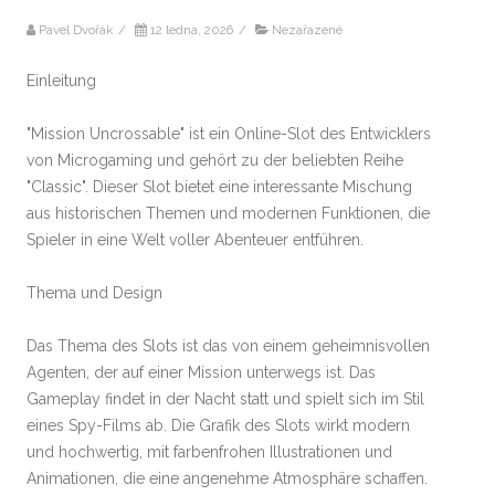
Pavel Dvořák
/
12 ledna, 2026
/
Nezařazené
Einleitung
"Mission Uncrossable" ist ein Online-Slot des Entwicklers
von Microgaming und gehört zu der beliebten Reihe
"Classic". Dieser Slot bietet eine interessante Mischung
aus historischen Themen und modernen Funktionen, die
Spieler in eine Welt voller Abenteuer entführen.
Thema und Design
Das Thema des Slots ist das von einem geheimnisvollen
Agenten, der auf einer Mission unterwegs ist. Das
Gameplay findet in der Nacht statt und spielt sich im Stil
eines Spy-Films ab. Die Grafik des Slots wirkt modern
und hochwertig, mit farbenfrohen Illustrationen und
Animationen, die eine angenehme Atmosphäre schaffen.