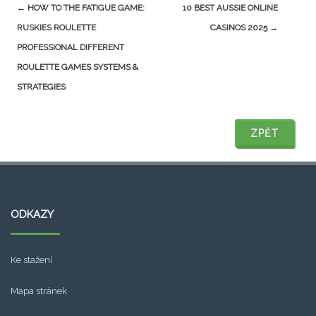
Post
←
HOW TO THE FATIGUE GAME:
10 BEST AUSSIE ONLINE
navigation
RUSKIES ROULETTE
CASINOS 2025
→
PROFESSIONAL DIFFERENT
ROULETTE GAMES SYSTEMS &
STRATEGIES
ZPĚT
ZPĚT
ODKAZY
Ke stažení
Mapa stránek