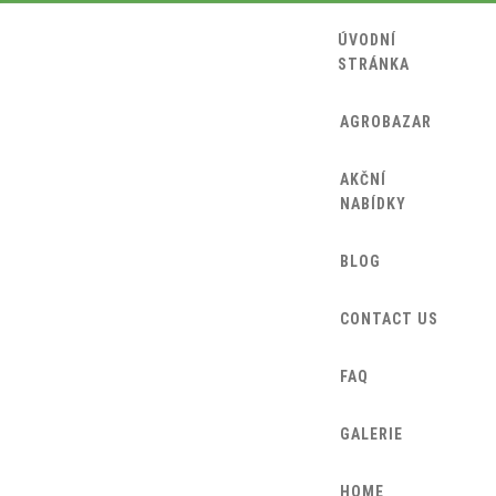
ÚVODNÍ
STRÁNKA
AGROBAZAR
AKČNÍ
NABÍDKY
BLOG
CONTACT US
FAQ
GALERIE
HOME