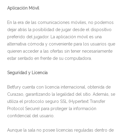
Aplicación Móvil
En la era de las comunicaciones móviles, no podemos
dejar atrás la posibilidad de jugar desde el dispositivo
preferido del jugador. La aplicación móvil es una
alternativa cómoda y conveniente para los usuarios que
quieren acceder a las ofertas sin tener necesariamente
estar sentado en frente de su computadora.
Seguridad y Licencia
Betfury cuenta con licencia internacional, obtenida de
Curazao, garantizando la legalidad del sitio. Además, se
utiliza el protocolo seguro SSL (Hypertext Transfer
Protocol Secure) para proteger la información
confidencial del usuario.
Aunque la sala no posee licencias reguladas dentro de